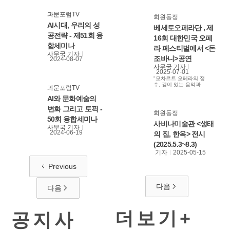
과문포럼TV
회원동정
AI시대, 우리의 성
베세토오페라단 , 제
공전략 - 제51회 융
16회 대한민국 오페
합세미나
라 페스티벌에서 <돈
사무국
기자
조바니>공연
2024-08-07
사무국
기자
2025-07-01
"모차르트 오페라의 정
수, 깊이 있는 음악과
과문포럼TV
드라마로 잊지 못할 감
동 선사 예고"
AI와 문화예술의
변화 그리고 토픽 -
회원동정
50회 융합세미나
사비나미술관 <생태
사무국
기자
2024-06-19
의 집, 한옥> 전시
(2025.5.3~8.3)
기자
2025-05-15
Previous
다음
다음
더보기+
공지사