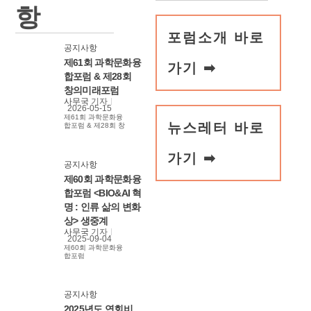
항
포럼소개 바로
공지사항
제61회 과학문화융
가기 ➡
합포럼 & 제28회
창의미래포럼
사무국
기자
2026-05-15
제61회 과학문화융
뉴스레터 바로
합포럼 & 제28회 창
의미래포럼
가기 ➡
공지사항
제60회 과학문화융
합포럼 <BIO&AI 혁
명 : 인류 삶의 변화
상> 생중계
사무국
기자
2025-09-04
제60회 과학문화융
합포럼
공지사항
2025년도 연회비