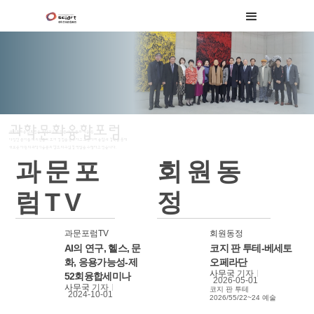
과학문화융합포럼
과학문화융합포럼은 과학기술과 인문 사회 문화 예술 등
다양한 분야들의 회원들이 모여 경험을 공유하고 소통하며 융합과 접목을 통해
새로운 차원의 과학기술문화 창조의 구심점 역할을 수행하고 있습니다.
과문포
회원동
럼TV
정
과문포럼TV
회원동정
AI의 연구, 헬스, 문
코지 판 투테-베세토
화, 응용가능성-제
오페라단
사무국
기자
52회융합세미나
2026-05-01
사무국
기자
코지 판 투테
2024-10-01
2026/55/22~24 예술
의전당 오페라극장