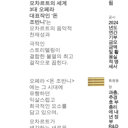
모차르트의 세계 
럼
3대 오페라 
대표작인 '돈 
공시
조반니'
는 
2024
년도
모차르트의 음악적 
연간
천재성과
기부
금모
극적인 
금액
스토리텔링이 
및 활
결합한 불멸의 최고 
용실
적 명
걸작으로 꼽힌다.
세서
오페라 <돈 조반니>
회원동
에는 그 시대에 
정
과총,
유행하던 
추경
익살스럽고 
호 부
희극적인 요소를 
총리
담고 있으며,
에 내
년 정
모차르트가 
부
R&D
생각하는 새로운 