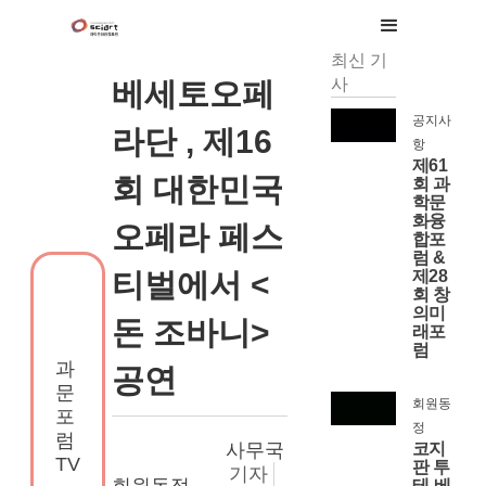
최신 기
사
베세토오페
공지사
라단 , 제16
항
제61
회 대한민국
회 과
학문
화융
오페라 페스
합포
럼 &
티벌에서 <
제28
회 창
의미
돈 조바니>
래포
럼
과
공연
문
회원동
포
정
럼
사무국
코지
TV
판 투
기자
회원동정
테-베