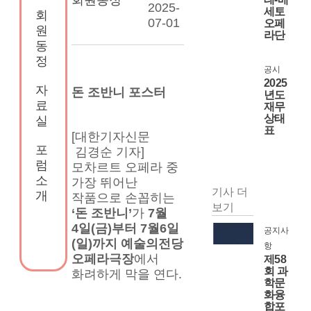
2025-
세토
회
07-01
오페
원
라단
동
정
공시
2025
자
돈 조반니 포스터
년도
료
재무
상태
실
표
[대한기자신문 
포
 김경순 기자] 
럼
모차르트 오페라 중 
소
가장 뛰어난 
기사 더
개
작품으로 손꼽히는 
보기
‘돈 조반니’
가 
7월 
4일(금)부터 7월6일
공지사
(일)까지 예술의전당 
항
오페라극장
에서 
제58
회 과
화려하게 막을 연다.
학문
화융
합포