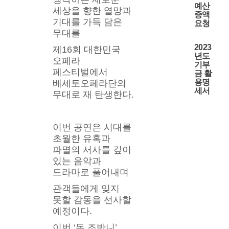
예산
세상을 향한 열망과 
증액
기대를 가득 담은 
요청
무대를
2023
제16회 대한민국 
년도
오페라 
기부
페스티벌에서 
금 활
용명
베세토오페라단의 
세서
무대로 재 탄생한다.
이번 공연은 시대를 
초월한 유혹과 
파멸의 서사를 깊이 
있는 음악과 
드라마로 풀어내며 
관객들에게 잊지 
못할 감동을 선사할 
예정이다.
이번 ‘돈 조반니’ 