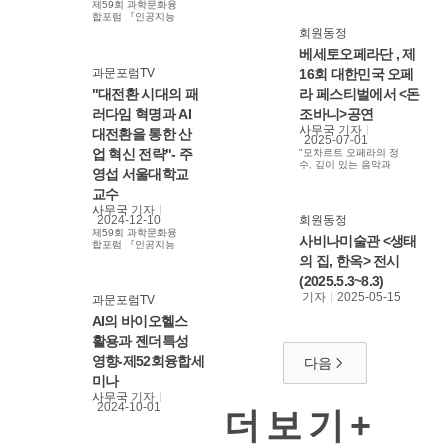
제59회 과학문화융
합포럼 『인공지능
(AI)과 과학문화융
회원동정
합–AI 대전환(AX)
베세토오페라단 , 제
시대, 활용이 답이
다』 -"AGI 시대의
과문포럼TV
16회 대한민국 오페
AI 반도체 산업의 기
회" - 일시 : ‘24. 11.
"대전환 시대의 패
라 페스티벌에서 <돈
26(화), 15:00 - 장
러다임 혁명과 AI
조바니>공연
소 : UST 사이언스
홀(대덕연구단지) -
사무국
기자
대전환을 통한 산
연사 : 김정호
2025-07-01
KAIST ICT 석좌교
업 혁신 전략"- 주
"모차르트 오페라의 정
수 #AGI #반도체
수, 깊이 있는 음악과
영섭 서울대학교
#AI반도체 #김정호
드라마로 잊지 못할 감
교수
동 선사 예고"
교수
사무국
기자
2024-12-10
회원동정
제59회 과학문화융
사비나미술관 <생태
합포럼 『인공지능
(AI)과 과학문화융
의 집, 한옥> 전시
합–AI 대전환(AX)
(2025.5.3~8.3)
시대, 활용이 답이
다』 - "대전환 시대
기자
2025-05-15
과문포럼TV
의 패러다임 혁명과
AI 대전환을 통한 산
AI의 바이오헬스
업 혁신 전략" - 일시
활용과 젠더특성
: ‘24. 11. 26(화),
15:00 - 장소 : UST
영향-제52회융합세
다음
사이언스홀(대덕연
구단지) - 연사 : 주
미나
영섭 서울대학교 공
사무국
기자
학전문대학원 교수
2024-10-01
더보기+
(전 중소기업