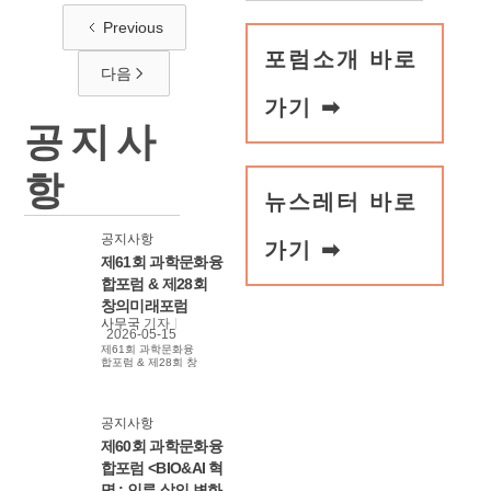
Previous
포럼소개 바로
다음
가기 ➡
공지사
항
뉴스레터 바로
공지사항
가기 ➡
제61회 과학문화융
합포럼 & 제28회
창의미래포럼
사무국
기자
2026-05-15
제61회 과학문화융
합포럼 & 제28회 창
의미래포럼
공지사항
제60회 과학문화융
합포럼 <BIO&AI 혁
명 : 인류 삶의 변화