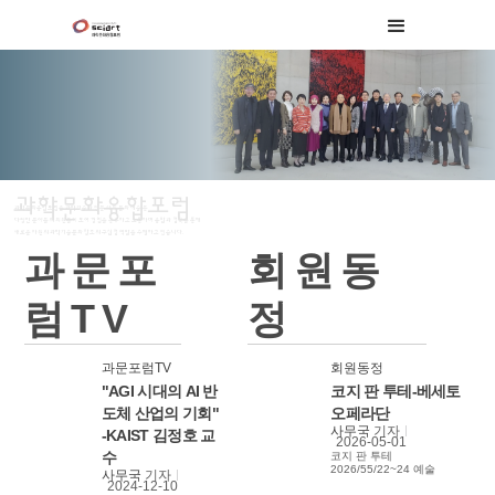
과학문화융합포럼
과학문화융합포럼은 과학기술과 인문 사회 문화 예술 등
다양한 분야들의 회원들이 모여 경험을 공유하고 소통하며 융합과 접목을 통해
새로운 차원의 과학기술문화 창조의 구심점 역할을 수행하고 있습니다.
과문포
회원동
럼TV
정
과문포럼TV
회원동정
"AGI 시대의 AI 반
코지 판 투테-베세토
도체 산업의 기회"
오페라단
사무국
기자
-KAIST 김정호 교
2026-05-01
수
코지 판 투테
2026/55/22~24 예술
사무국
기자
의전당 오페라극장
2024-12-10