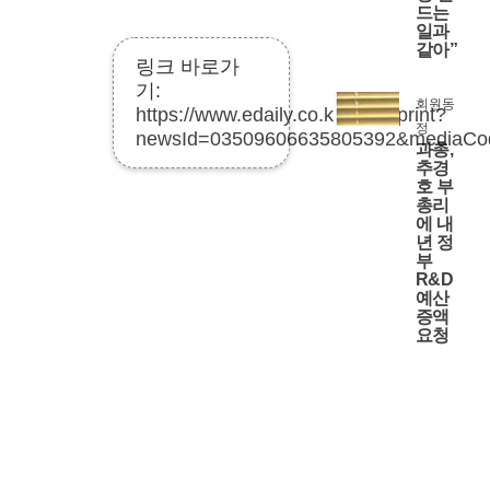
드는
일과
같아”
링크 바로가
기:
회원동
https://www.edaily.co.kr/news/print?
정
newsId=03509606635805392&mediaC
과총,
추경
호 부
총리
에 내
년 정
부
R&D
예산
증액
요청