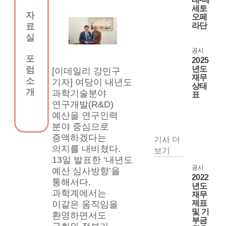
세토
자
오페
라단
료
실
공시
포
2025
년도
럼
[이데일리 강민구 
재무
소
기자] 여당이 내년도 
상태
개
과학기술분야 
표
연구개발(R&D) 
예산을 연구인력 
분야 중심으로 
증액하겠다는 
기사 더
의지를 내비쳤다. 
보기
13일 발표한 ‘내년도 
공시
예산 심사방향’을 
2022
통해서다. 
년도
과학계에서는 
재무
제표
이같은 움직임을 
및 기
환영하면서도 
부금