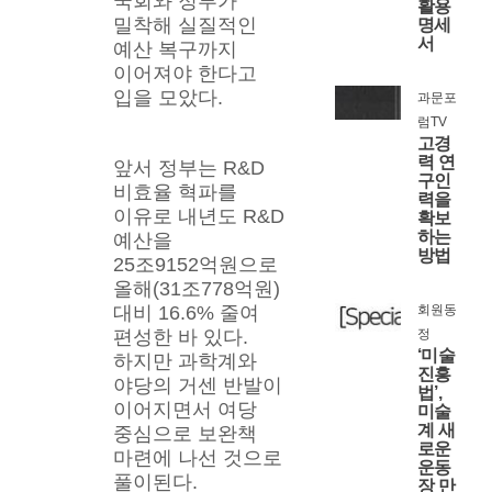
국회와 정부가 
활용
밀착해 실질적인 
명세
서
예산 복구까지 
이어져야 한다고 
입을 모았다.
과문포
럼TV
고경
력 연
앞서 정부는 R&D 
구인
비효율 혁파를 
력을
이유로 내년도 R&D 
확보
하는
예산을 
방법
25조9152억원으로 
올해(31조778억원)
대비 16.6% 줄여 
회원동
편성한 바 있다. 
정
‘미술
하지만 과학계와 
진흥
야당의 거센 반발이 
법’,
이어지면서 여당 
미술
계 새
중심으로 보완책 
로운
마련에 나선 것으로 
운동
풀이된다.
장 만