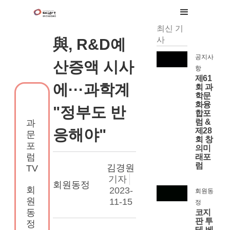
최신 기
사
與, R&D예
공지사
산증액 시사
항
제61
에···과학계
회 과
학문
화융
"정부도 반
합포
럼 &
과
응해야"
제28
문
회 창
포
의미
럼
래포
럼
김경원
TV
기자
회원동정
회
2023-
회원동
원
11-15
정
동
코지
판 투
정
테-베