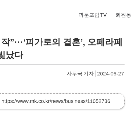
과문포럼TV
회원
작”···‘피가로의 결혼’, 오페라페
빛났다
사무국
기자
2024-06-27
:
https://www.mk.co.kr/news/business/11052736