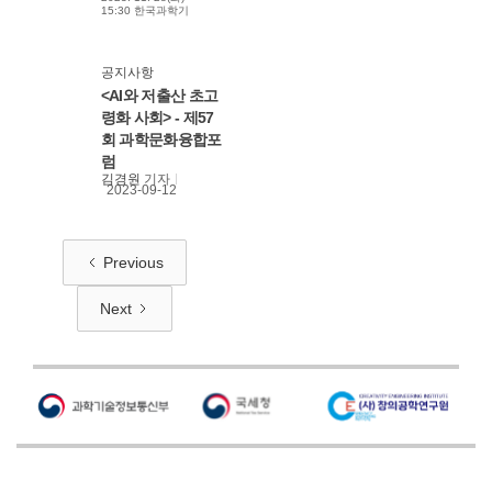
15:30 한국과학기
술회관 2관 지하1층
중회의실7
공지사항
<AI와 저출산 초고
령화 사회> - 제57
회 과학문화융합포
럼
김경원
기자
2023-09-12
Previous
Next