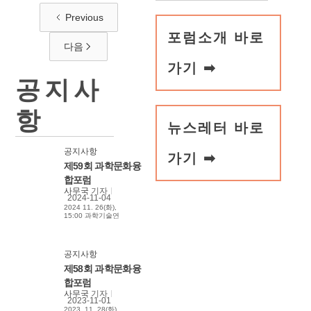
Previous
포럼소개 바로
다음
가기 ➡
공지사
항
뉴스레터 바로
공지사항
가기 ➡
제59회 과학문화융
합포럼
사무국
기자
2024-11-04
2024 11. 26(화),
15:00 과학기술연
합대학원대학교
UST 사이언스홀
공지사항
제58회 과학문화융
합포럼
사무국
기자
2023-11-01
2023. 11. 28(화)