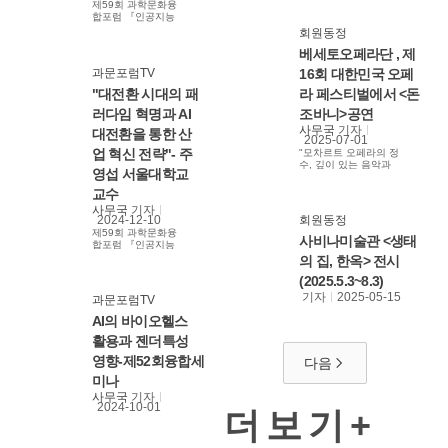
제59회 과학문화융
합포럼 『인공지능
(AI)과 과학문화융
회원동정
합–AI 대전환(AX)
베세토오페라단 , 제
시대, 활용이 답이
다』 -"AGI 시대의
과문포럼TV
16회 대한민국 오페
AI 반도체 산업의 기
회" - 일시 : ‘24. 11.
"대전환 시대의 패
라 페스티벌에서 <돈
26(화), 15:00 - 장
러다임 혁명과 AI
조바니>공연
소 : UST 사이언스
홀(대덕연구단지) -
사무국
기자
대전환을 통한 산
연사 : 김정호
2025-07-01
KAIST ICT 석좌교
업 혁신 전략"- 주
"모차르트 오페라의 정
수 #AGI #반도체
수, 깊이 있는 음악과
영섭 서울대학교
#AI반도체 #김정호
드라마로 잊지 못할 감
교수
동 선사 예고"
교수
사무국
기자
2024-12-10
회원동정
제59회 과학문화융
사비나미술관 <생태
합포럼 『인공지능
(AI)과 과학문화융
의 집, 한옥> 전시
합–AI 대전환(AX)
(2025.5.3~8.3)
시대, 활용이 답이
다』 - "대전환 시대
기자
2025-05-15
과문포럼TV
의 패러다임 혁명과
AI 대전환을 통한 산
AI의 바이오헬스
업 혁신 전략" - 일시
활용과 젠더특성
: ‘24. 11. 26(화),
15:00 - 장소 : UST
영향-제52회융합세
다음
사이언스홀(대덕연
구단지) - 연사 : 주
미나
영섭 서울대학교 공
사무국
기자
학전문대학원 교수
2024-10-01
더보기+
(전 중소기업