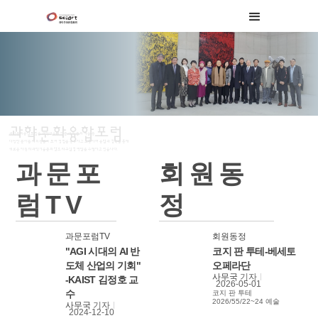
과학문화융합포럼
과학문화융합포럼은 과학기술과 인문 사회 문화 예술 등
다양한 분야들의 회원들이 모여 경험을 공유하고 소통하며 융합과 접목을 통해
새로운 차원의 과학기술문화 창조의 구심점 역할을 수행하고 있습니다.
과문포
회원동
럼TV
정
과문포럼TV
회원동정
"AGI 시대의 AI 반
코지 판 투테-베세토
도체 산업의 기회"
오페라단
사무국
기자
-KAIST 김정호 교
2026-05-01
수
코지 판 투테
2026/55/22~24 예술
사무국
기자
의전당 오페라극장
2024-12-10