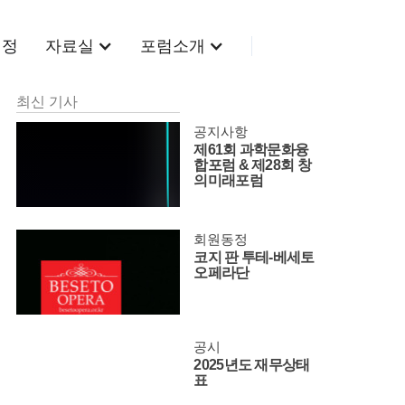
동정
자료실
포럼소개
최신 기사
공지사항
제61회 과학문화융
합포럼 & 제28회 창
의미래포럼
회원동정
코지 판 투테-베세토
오페라단
공시
2025년도 재무상태
표