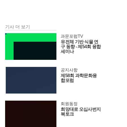
기사 더 보기
과문포럼TV
유전체 기반 식물 연
구 동향 - 제54회 융합
세미나
공지사항
제58회 과학문화융
합포럼
회원동정
희망대로 오십사번지
북토크