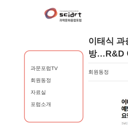
이태식 과
방…R&D 
과문포럼TV
회원동정
회원동정
자료실
포럼소개