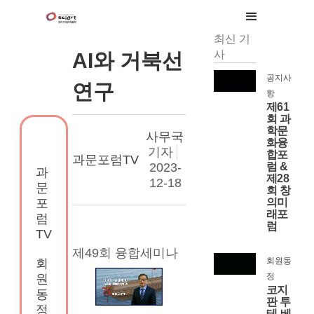
최신 기
사
AI와 거북선
공지사
연구
항
제61
회 과
학문
사무국
화융
기자
합포
과문포럼TV
2023-
럼 &
과
제28
12-18
문
회 창
의미
포
래포
럼
럼
TV
제49회 융합세미나
회원동
회
정
원
코지
동
판 투
정
테-베