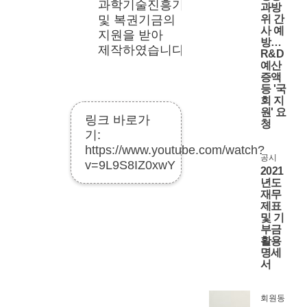
과학기술진흥기금 
과방
및 복권기금의 
위 간
사 예
지원을 받아 
방…
제작하였습니다
R&D
예산
증액
등 '국
회 지
원' 요
링크 바로가
청
기:
https://www.youtube.com/watch?
공시
v=9L9S8IZ0xwY
2021
년도
재무
제표
및 기
부금
활용
명세
서
회원동