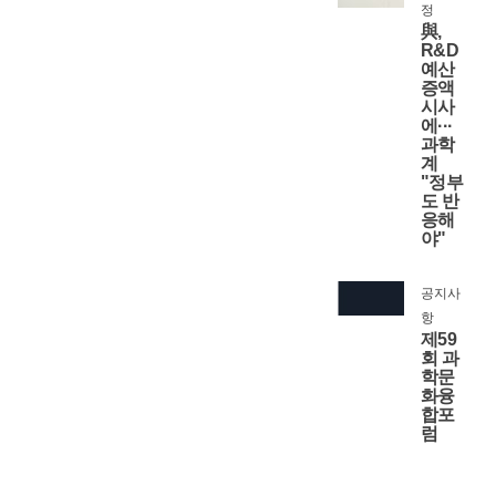
정
與,
R&D
예산
증액
시사
에···
과학
계
"정부
도 반
응해
야"
공지사
항
제59
회 과
학문
화융
합포
럼