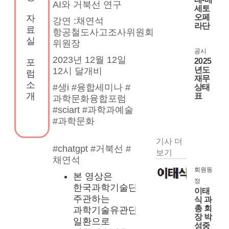
AI와 거북선 연구
세토
오페
자
강연 :채연석 
라단
료
항공철도사고조사위원회 
실
위원장
공시
2023년 12월 12일 
2025
포
년도
12시 달개비
럼
재무
소
#생i #융합세미나 #
상태
개
표
과학문화융합포럼 
#sciart #과학과예술 
#과학문화
기사 더
#chatgpt #거북선 #
보기
채연석
회원동
본 영상은 
정
한국과학기술단체총연합회가 
이태
주관하는 
식 과
총 회
과학기술유관단체지원사업의 
장 박
일환으로 
성중