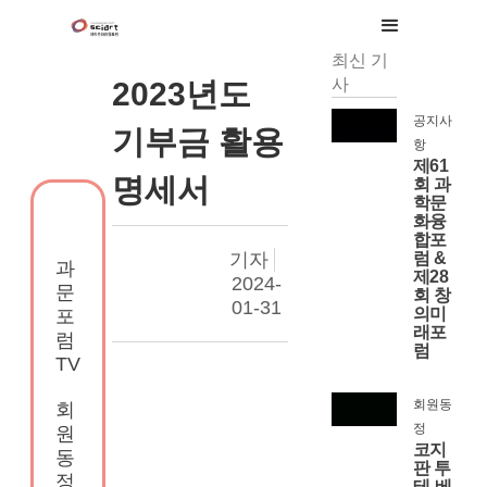
최신 기
사
2023년도
공지사
기부금 활용
항
제61
명세서
회 과
학문
화융
합포
기자
럼 &
과
제28
2024-
문
회 창
01-31
의미
포
래포
럼
럼
TV
회원동
회
정
원
코지
동
판 투
정
테-베