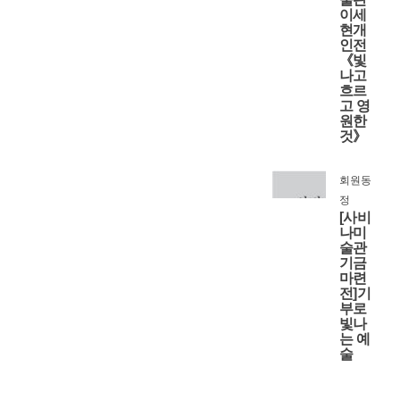
이세
현개
인전
《빛
나고
흐르
고 영
원한
것》
회원동
정
[사비
나미
술관
기금
마련
전]기
부로
빛나
는 예
술