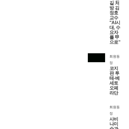
길 처
방 김
정호
교수
"AI시
대, 수
요자
를 甲
으로"
회원동
정
코지
판 투
테-베
세토
오페
라단
회원동
정
사비
나미
술관