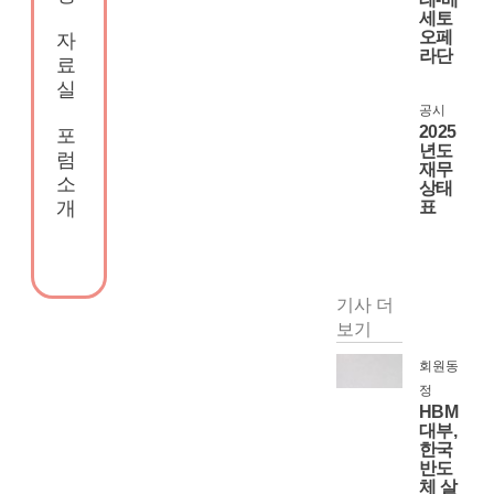
세토
오페
자
라단
료
실
공시
2025
포
년도
럼
재무
소
상태
개
표
기사 더
보기
회원동
정
HBM
대부,
한국
반도
체 살