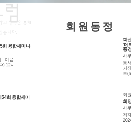
포럼
합과 접목을 통해
회원동정
있습니다.
회
‘메
55회 융합세미나
풍경
사
 : 이윰
동서
수) 12시
거장
보(ht
회
 제54회 융합세미
희망
사
저자
202