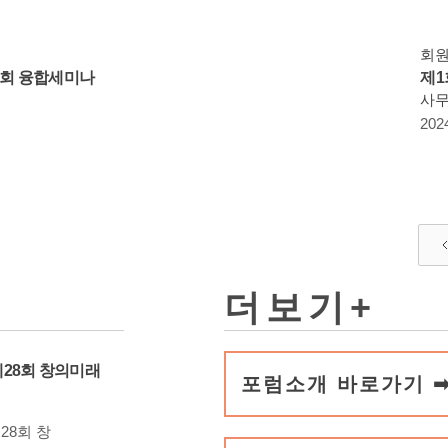
회
53회 융합세미나
제1
사
202
더보기+
제28회 창의미래
포럼소개 바로가기 
28회 창