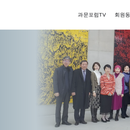
과문포럼TV
회원